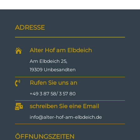
ADRESSE
Alter Hof am Elbdeich

Am Elbdeich 25,
19309 Unbesandten
Rufen Sie uns an

+49 3 87 58/ 3 57 80
schreiben Sie eine Email

info@alter-hof-am-elbdeich.de
ÖFFNUNGSZEITEN